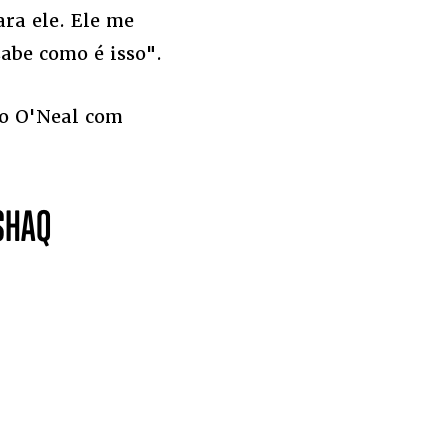
ara ele. Ele me
abe como é isso".
do O'Neal com
SHAQ