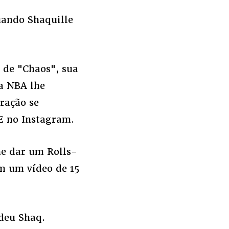
uando Shaquille
 de "Chaos", sua
da NBA lhe
ração se
 no Instagram.
me dar um Rolls-
m um vídeo de 15
deu Shaq.