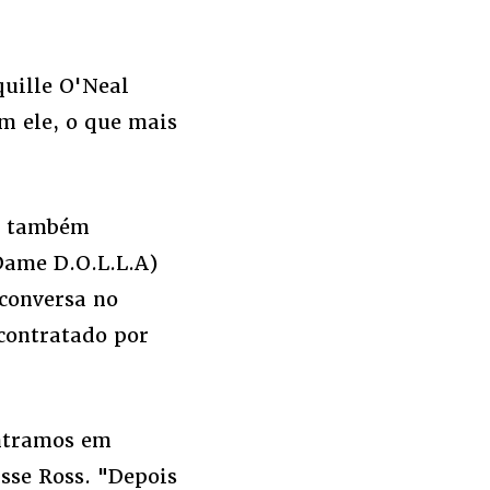
uille O'Neal
m ele, o que mais
le também
Dame D.O.L.L.A)
conversa no
contratado por
ontramos em
sse Ross. "Depois